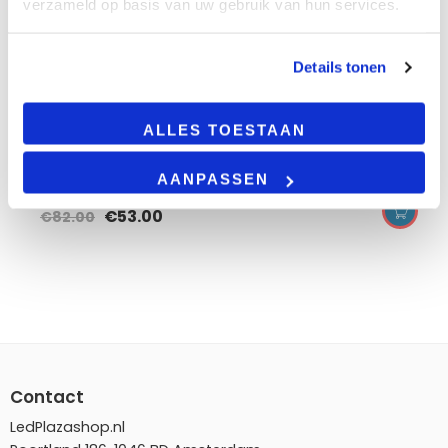
verzameld op basis van uw gebruik van hun services.
3-fase noodverlichting mira wit
1 Watt
IP22
Details tonen
3 uur zonder stroom
auto test functie
ALLES TOESTAAN
5 jaar garantie*
AANPASSEN
€
53.00
€
82.00
Contact
LedPlazashop.nl