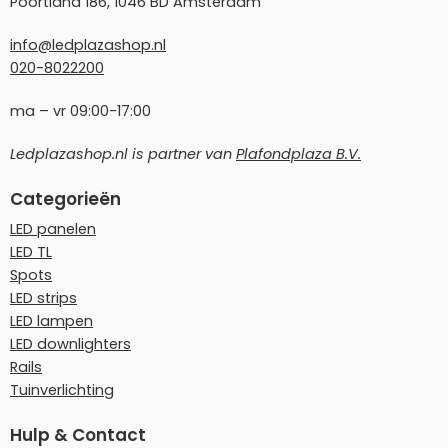
Poortland 186, 1046 BD Amsterdam
info@ledplazashop.nl
020-8022200
ma – vr 09:00-17:00
Ledplazashop.nl is partner van
Plafondplaza B.V.
Categorieën
LED panelen
LED TL
Spots
LED strips
LED lampen
LED downlighters
Rails
Tuinverlichting
Hulp & Contact