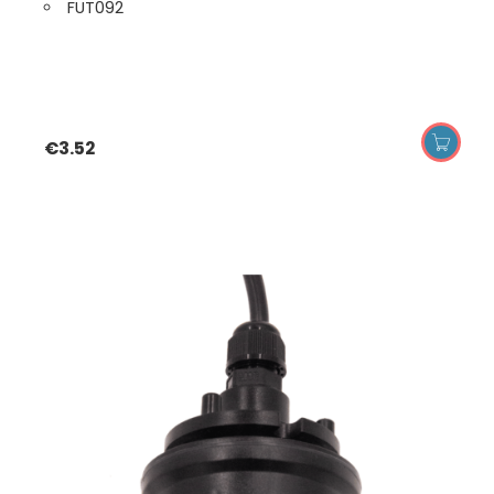
FUT092
€
3.52