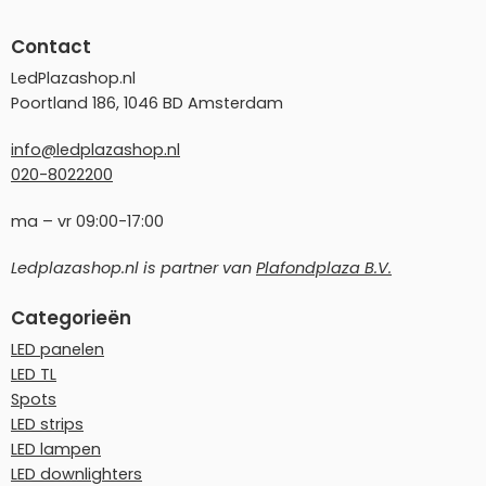
Contact
LedPlazashop.nl
Poortland 186, 1046 BD Amsterdam
info@ledplazashop.nl
020-8022200
ma – vr 09:00-17:00
Ledplazashop.nl is partner van
Plafondplaza B.V.
Categorieën
LED panelen
LED TL
Spots
LED strips
LED lampen
LED downlighters