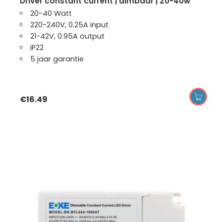
driver constant current | dimbaar | 20-40w
20-40 Watt
220-240V, 0.25A input
21-42V, 0.95A output
IP22
5 jaar garantie
€
16.49