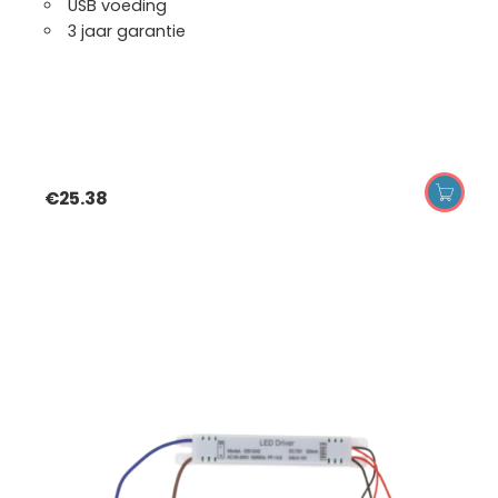
USB voeding
3 jaar garantie
€
25.38