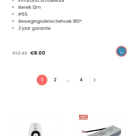
Infrarood schakelaar
Bereik 12m
IP65
Bewegingsdetectiehoek 180°
2 jaar garantie
€
8.00
€
13.42
1
2
…
4