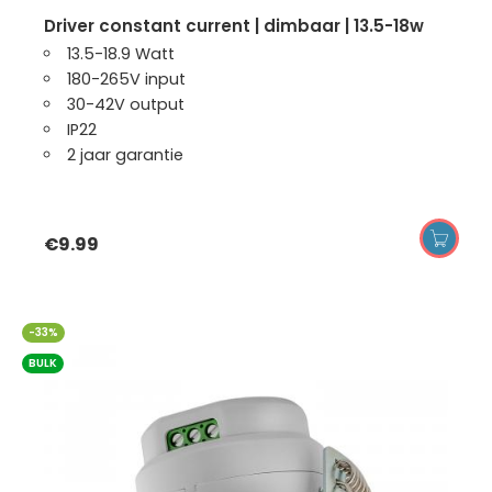
driver constant current | dimbaar | 13.5-18w
13.5-18.9 Watt
180-265V input
30-42V output
IP22
2 jaar garantie
€
9.99
-33%
BULK