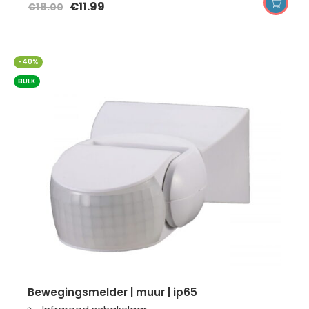
€
11.99
€
18.00
-40%
BULK
bewegingsmelder | muur | ip65