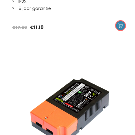
IP22
5 jaar garantie
€
11.10
€
17.60