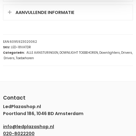
AANVULLENDE INFORMATIE
EAN:
6095923020062
SKU:
LED-18VATDR
Categorieën:
ALLE AANSTURINGEN
,
DOWNLIGHT TOEBEHOREN
,
Downlighters
,
Drivers
,
Drivers
,
Toebehoren
Contact
LedPlazashop.nl
Poortland 186, 1046 BD Amsterdam
info@ledplazashop.nl
020-8022200