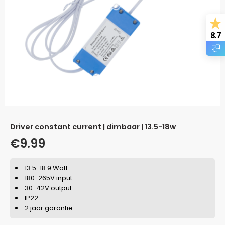
8.7
driver constant current | dimbaar | 13.5-18w
€
9.99
13.5-18.9 Watt
180-265V input
30-42V output
IP22
2 jaar garantie