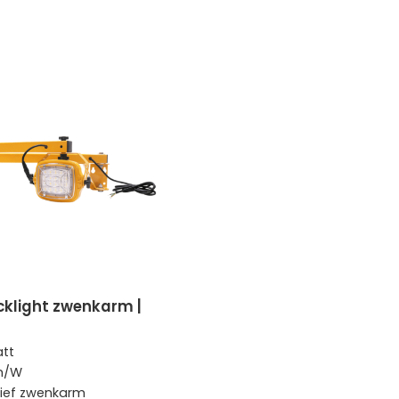
tt
m/W
sief zwenkarm