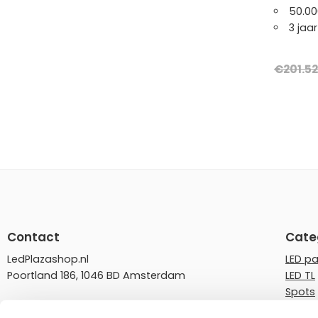
50.00
3 jaa
€
201.52
Contact
Cate
LedPlazashop.nl
LED p
Poortland 186, 1046 BD Amsterdam
LED TL
Spots
info@ledplazashop.nl
LED st