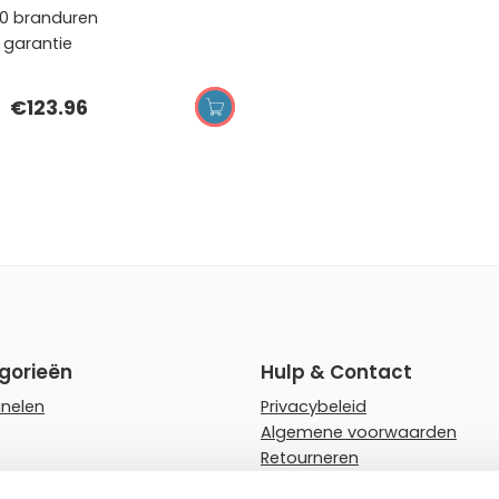
0 branduren
r garantie
€
123.96
OPTIES SELECTEREN
gorieën
Hulp & Contact
anelen
Privacybeleid
Algemene voorwaarden
Retourneren
rips
Faq