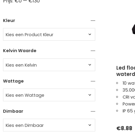
Prijs:
€0
—
€130
Kleur
Kies een Product Kleur
Kelvin Waarde
Kies een Kelvin
led floodlight amal | ip65
waterdi
Wattage
10 wa
35.00
Kies een Wattage
CRI v
Power
IP 65
Dimbaar
Kies een Dimbaar
€
8.88