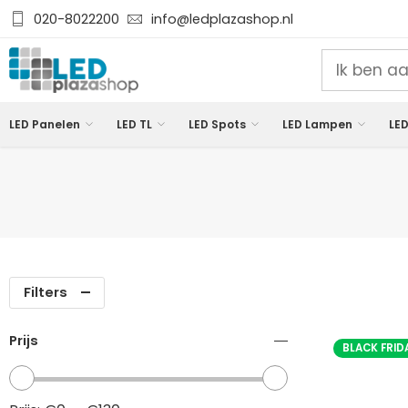
020-8022200
info@ledplazashop.nl
LED Panelen
LED TL
LED Spots
LED Lampen
LED
Filters
Prijs
BLACK FRID