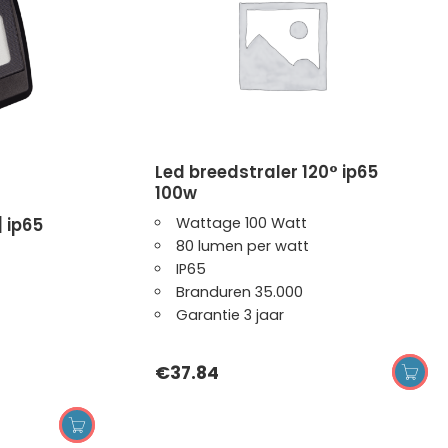
led breedstraler 120° ip65
100w
Wattage 100 Watt
80 lumen per watt
IP65
Branduren 35.000
Garantie 3 jaar
€
37.84
TOEVOE
OPTIES SELECTEREN