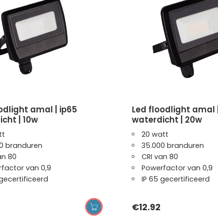
led floodlight amal | ip65
cht | 10w
waterdicht | 20w
tt
20 watt
0 branduren
35.000 branduren
an 80
CRI van 80
factor van 0,9
Powerfactor van 0,9
 gecertificeerd
IP 65 gecertificeerd
€
12.92
OPTIES SELECTEREN