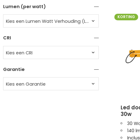
Lumen (per watt)
KORTING
Kies een Lumen Watt Verhouding (Lm/W)
CRI
Kies een CRI
Garantie
Kies een Garantie
led docklight zwenkarm |
30w
30 Wa
140 l
Inclu