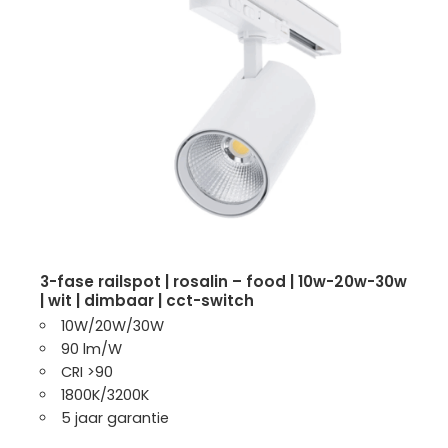
3-fase railspot | rosalin – food | 10w-20w-30w
| wit | dimbaar | cct-switch
10W/20W/30W
90 lm/W
CRI >90
1800K/3200K
5 jaar garantie