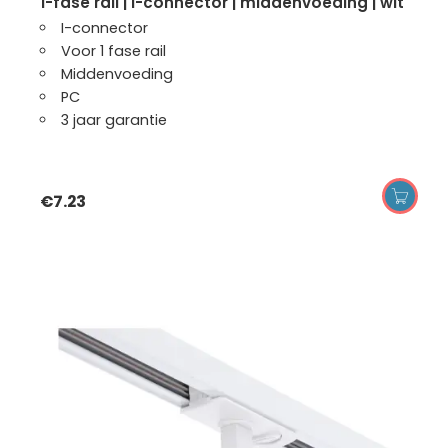
1-fase rail | i-connector | middenvoeding | wit
I-connector
Voor 1 fase rail
Middenvoeding
PC
3 jaar garantie
€
7.23