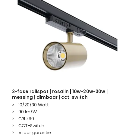
3-fase railspot | rosalin | 10w-20w-30w |
messing | dimbaar | cct-switch
10/20/30 Watt
90 lm/W
CRI >90
CCT-Switch
5 jaar garantie