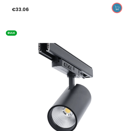
€
33.06
BULK