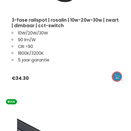
3-fase railspot | rosalin | 10w-20w-30w | zwart
| dimbaar | cct-switch
10W/20W/30W
90 lm/W
CRI >90
1800K/3200K
5 jaar garantie
€
34.30
BULK