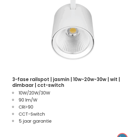
3-fase railspot | jasmin | 10w-20w-30w | wit |
dimbaar | cct-switch
10W/20W/30W
90 lm/W
CRI>90
CCT-Switch
5 jaar garantie