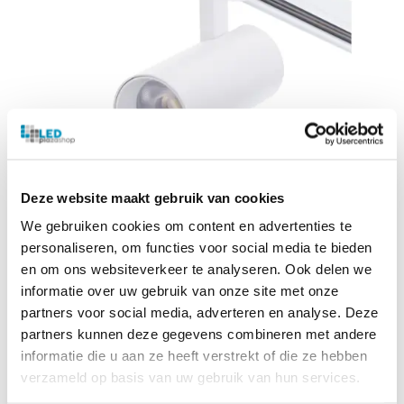
Deze website maakt gebruik van cookies
1-fase railspot | eros | 10w | wit | dimbaar |
We gebruiken cookies om content en advertenties te
cct-switch
personaliseren, om functies voor social media te bieden
1-fase
en om ons websiteverkeer te analyseren. Ook delen we
10 Watt
informatie over uw gebruik van onze site met onze
CCT-Switch
partners voor social media, adverteren en analyse. Deze
Dimbaar
partners kunnen deze gegevens combineren met andere
3 jaar garantie
informatie die u aan ze heeft verstrekt of die ze hebben
verzameld op basis van uw gebruik van hun services.
€
25.74