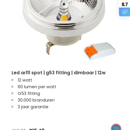
8.7
led ar111 spot | g53 fitting | dimbaar | 12w
12 watt
60 lumen per watt
G53 fitting
30.000 branduren
3 jaar garantie