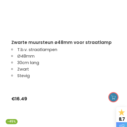
zwarte muursteun ø48mm voor straatlamp
T.b.v. straatlampen
Ø48mm
30cm lang
Zwart
Stevig
€
16.49
8.7
-45%