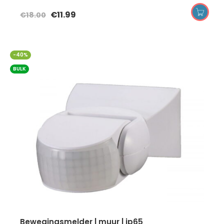
€
11.99
€
18.00
-40%
BULK
bewegingsmelder | muur | ip65