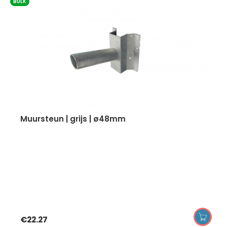
BULK
muursteun | grijs | ø48mm
€
22.27