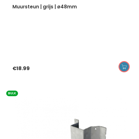
muursteun | grijs | ø48mm
€
18.99
BULK