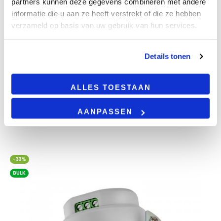
partners kunnen deze gegevens combineren met andere
informatie die u aan ze heeft verstrekt of die ze hebben
muursteun | grijs | ø60mm
verzameld op basis van uw gebruik van hun services.
Details tonen
ALLES TOESTAAN
AANPASSEN
€
18.99
-33%
BULK