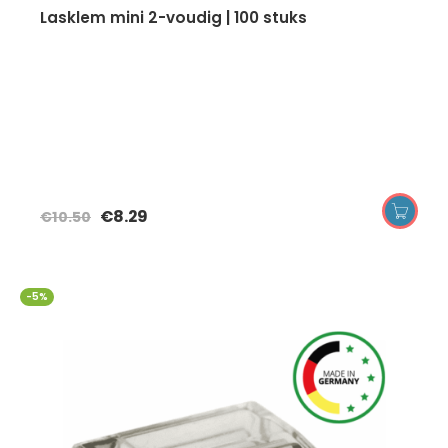
lasklem mini 2-voudig | 100 stuks
€
8.29
€
10.50
-5%