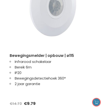
bewegingsmelder | opbouw | ø115
Infrarood schakelaar
Bereik 6m
IP20
Bewegingsdetectiehoek 360°
2 jaar garantie
€
9.79
€
14.73