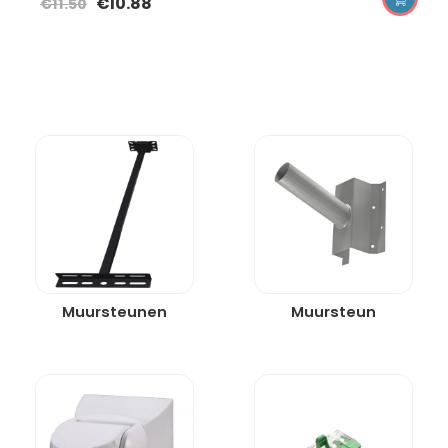
€
10.88
€
11.50
Muursteunen
Muursteun