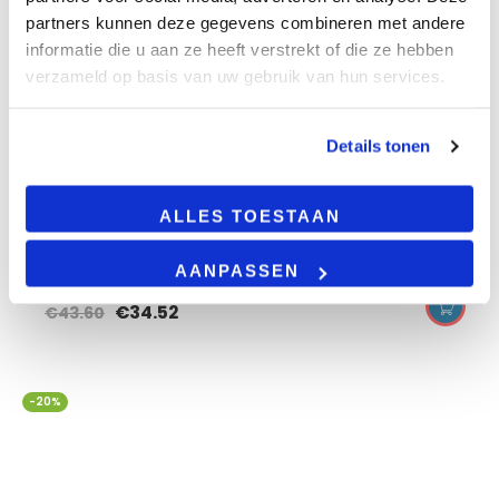
partners kunnen deze gegevens combineren met andere
informatie die u aan ze heeft verstrekt of die ze hebben
verzameld op basis van uw gebruik van hun services.
doorvoerlasklem universeel 1 draad 0.2-
4.0mm² (per 100 stuks)
Details tonen
ALLES TOESTAAN
AANPASSEN
€
34.52
€
43.60
-20%