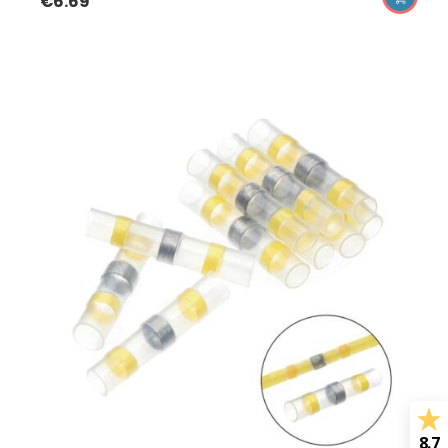
€
6.69
8.7