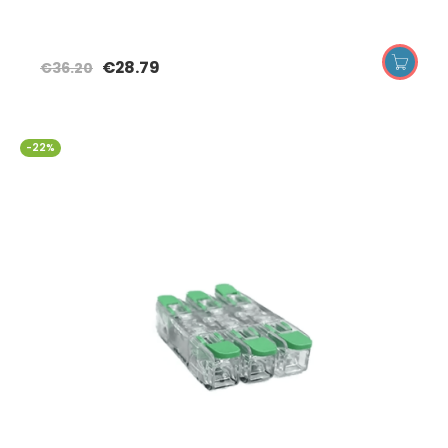
€
28.79
€
36.20
-22%