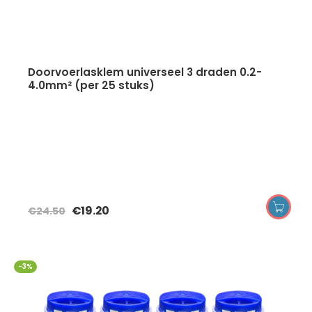
doorvoerlasklem universeel 3 draden 0.2-
4.0mm² (per 25 stuks)
€
19.20
€
24.50
-3%