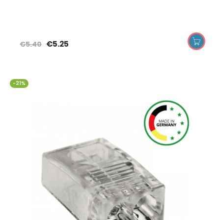
€
5.25
€
5.40
-21%