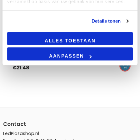
verzameld op basis van uw gebruik van hun services.
led t8 buis | harlow | voor elektronische en
magnetische ballast | 150cm | 25w
25 watt
Details tonen
160 lumen per watt
150cm
50.000 branduren
ALLES TOESTAAN
5 jaar garantie
AANPASSEN
€
21.48
Contact
LedPlazashop.nl