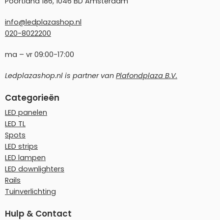
Poortland 186, 1046 BD Amsterdam
info@ledplazashop.nl
020-8022200
ma – vr 09:00-17:00
Ledplazashop.nl is partner van
Plafondplaza B.V.
Categorieën
LED panelen
LED TL
Spots
LED strips
LED lampen
LED downlighters
Rails
Tuinverlichting
Hulp & Contact