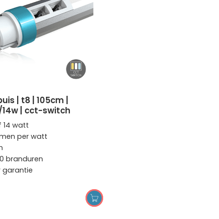
/14w | cct-switch
of 14 watt
umen per watt
m
0 branduren
r garantie
TOEVOEGEN AAN WINKELWAGEN