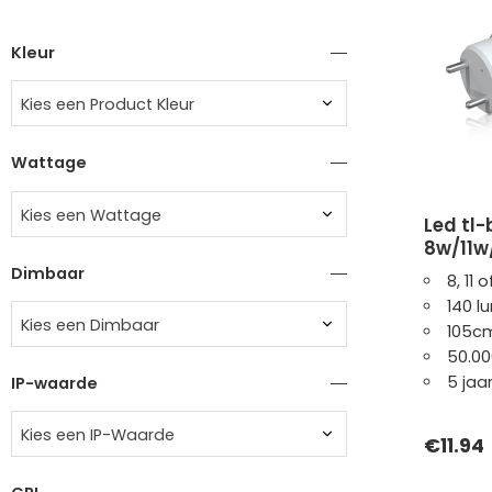
Kleur
Kies een Product Kleur
Wattage
Kies een Wattage
led tl-buis | t8 | 105cm |
8w/11w
Dimbaar
8, 11 
140 l
Kies een Dimbaar
105c
50.00
5 jaa
IP-waarde
Kies een IP-Waarde
€
11.94