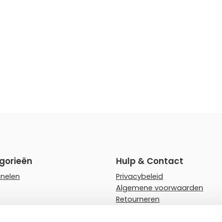
gorieën
Hulp & Contact
anelen
Privacybeleid
Algemene voorwaarden
Retourneren
rips
Faq