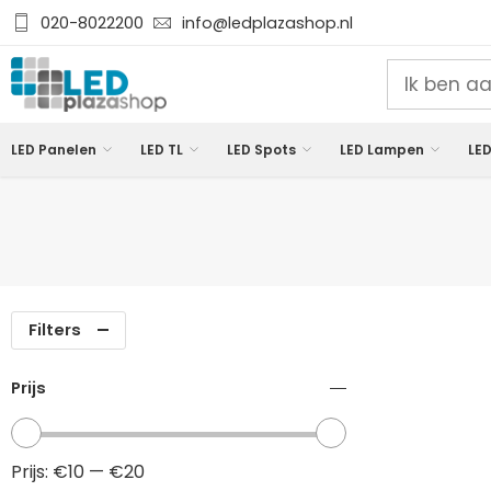
020-8022200
info@ledplazashop.nl
LED Panelen
LED TL
LED Spots
LED Lampen
LED
Filters
Prijs
Prijs:
€10
—
€20