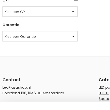
CRI
Kies een CRI
Garantie
Kies een Garantie
Contact
Cate
LedPlazashop.nl
LED p
Poortland 186, 1046 BD Amsterdam
LED TL
Spots
info@ledplazashop.nl
LED st
020-8022200