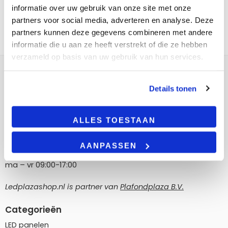
informatie over uw gebruik van onze site met onze
partners voor social media, adverteren en analyse. Deze
partners kunnen deze gegevens combineren met andere
informatie die u aan ze heeft verstrekt of die ze hebben
verzameld op basis van uw gebruik van hun services.
Contact
Details tonen
LedPlazashop.nl
Poortland 186, 1046 BD Amsterdam
ALLES TOESTAAN
info@ledplazashop.nl
020-8022200
AANPASSEN
ma – vr 09:00-17:00
Ledplazashop.nl is partner van
Plafondplaza B.V.
Categorieën
LED panelen