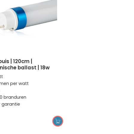
nische ballast | 18w
tt
umen per watt
m
0 branduren
r garantie
OPTIES SELECTEREN