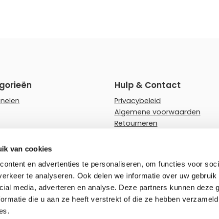
gorieën
Hulp & Contact
anelen
Privacybeleid
Algemene voorwaarden
Retourneren
rips
Faq
ampen
Hulp en advies
ik van cookies
wnlighters
Zakelijk bestellen
ontent en advertenties te personaliseren, om functies voor soci
erkeer te analyseren. Ook delen we informatie over uw gebruik 
rlichting
cial media, adverteren en analyse. Deze partners kunnen deze
ormatie die u aan ze heeft verstrekt of die ze hebben verzameld
es.