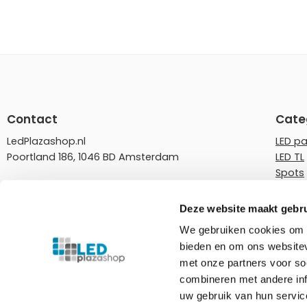
Contact
Cate
LedPlazashop.nl
LED p
Poortland 186, 1046 BD Amsterdam
LED TL
Spots
info@ledplazashop.nl
LED st
020-8022200
LED l
Deze website maakt gebru
LED do
We gebruiken cookies om c
ma – vr 09:00-17:00
Rails
bieden en om ons websitev
Tuinve
Ledplazashop.nl is partner van
Plafondplaza B.V.
met onze partners voor so
combineren met andere inf
uw gebruik van hun servic