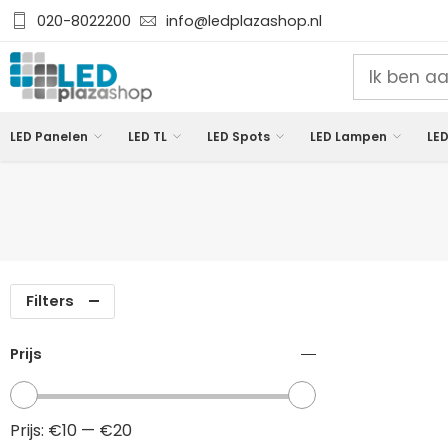
020-8022200
info@ledplazashop.nl
LED Panelen
LED TL
LED Spots
LED Lampen
LED
Filters
Prijs
Prijs:
€10
—
€20