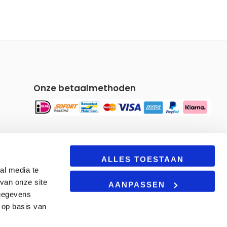
Onze betaalmethoden
Om u een gepersonaliseerde
ALLES TOESTAAN
al media te
winkelervaring te bieden, maakt
van onze site
onze site gebruik van cookies. Door
AANPASSEN
deze site te blijven gebruiken, gaat u
 gegevens
akkoord met onze
cookie beleid.
 op basis van