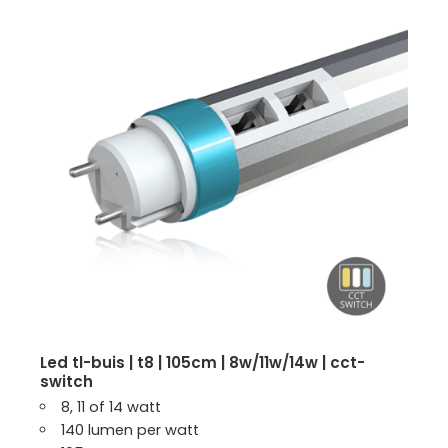
led tl-buis | t8 | 105cm | 8w/11w/14w | cct-
switch
8, 11 of 14 watt
140 lumen per watt