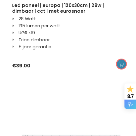
led paneel | europa | 120x30cm | 28w |
dimbaar | cct | met eurosnoer
28 Watt
135 lumen per watt
UGR <19
Triac dimbaar
5 jaar garantie
€
39.00
8.7