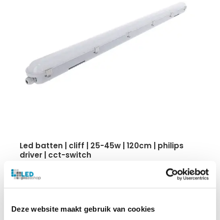
led batten | cliff | 25-45w | 120cm | philips
driver | cct-switch
Power Switch
140 lumen p/W
CCT Switch
IP65
Deze website maakt gebruik van cookies
5-jaar garantie