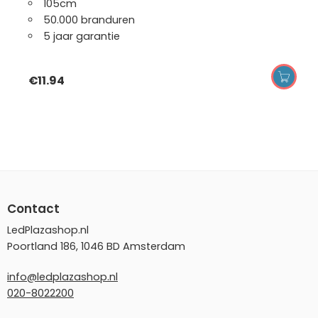
105cm
50.000 branduren
5 jaar garantie
€
11.94
Contact
LedPlazashop.nl
Poortland 186, 1046 BD Amsterdam
info@ledplazashop.nl
020-8022200