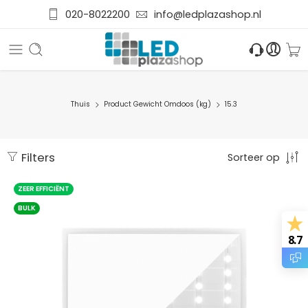
020-8022200
info@ledplazashop.nl
Thuis
Product Gewicht Omdoos (kg)
15.3
Filters
Sorteer op
ZEER EFFICIËNT
BULK
8.7