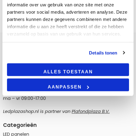
informatie over uw gebruik van onze site met onze
partners voor social media, adverteren en analyse. Deze
partners kunnen deze gegevens combineren met andere
informatie die u aan ze heeft verstrekt of die ze hebben
verzameld op basis van uw gebruik van hun services.
Contact
Details tonen
LedPlazashop.nl
Poortland 186, 1046 BD Amsterdam
ALLES TOESTAAN
info@ledplazashop.nl
020-8022200
AANPASSEN
ma – vr 09:00-17:00
Ledplazashop.nl is partner van
Plafondplaza B.V.
Categorieën
LED panelen