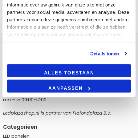
informatie over uw gebruik van onze site met onze
partners voor social media, adverteren en analyse. Deze
partners kunnen deze gegevens combineren met andere
informatie die u aan ze heeft verstrekt of die ze hebben
verzameld op basis van uw gebruik van hun services.
Contact
Details tonen
LedPlazashop.nl
Poortland 186, 1046 BD Amsterdam
ALLES TOESTAAN
info@ledplazashop.nl
020-8022200
AANPASSEN
ma – vr 09:00-17:00
Ledplazashop.nl is partner van
Plafondplaza B.V.
Categorieën
LED panelen