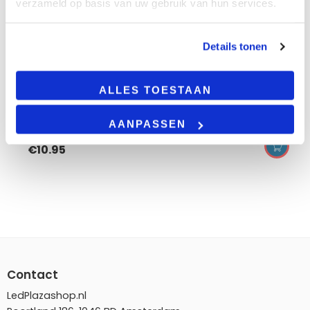
verzameld op basis van uw gebruik van hun services.
led t5 buis | 145cm | 20w
20 watt
160 lumen per watt
Details tonen
145cm
50.000 branduren
ALLES TOESTAAN
3 jaar garantie
AANPASSEN
€
10.95
Contact
LedPlazashop.nl