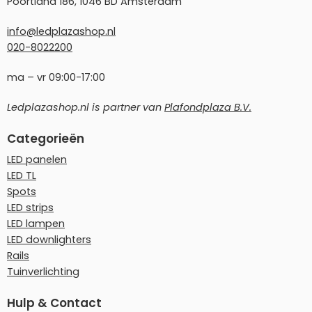
Poortland 186, 1046 BD Amsterdam
info@ledplazashop.nl
020-8022200
ma – vr 09:00-17:00
Ledplazashop.nl is partner van
Plafondplaza B.V.
Categorieën
LED panelen
LED TL
Spots
LED strips
LED lampen
LED downlighters
Rails
Tuinverlichting
Hulp & Contact