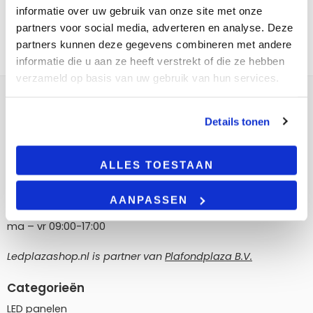
informatie over uw gebruik van onze site met onze
partners voor social media, adverteren en analyse. Deze
partners kunnen deze gegevens combineren met andere
informatie die u aan ze heeft verstrekt of die ze hebben
verzameld op basis van uw gebruik van hun services.
Contact
Details tonen
LedPlazashop.nl
Poortland 186, 1046 BD Amsterdam
ALLES TOESTAAN
info@ledplazashop.nl
020-8022200
AANPASSEN
ma – vr 09:00-17:00
Ledplazashop.nl is partner van
Plafondplaza B.V.
Categorieën
LED panelen