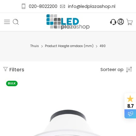
020-8022200
info@ledplazashop.nl
Thuis
Product Hoogte omdoos (mm)
490
Filters
Sorteer op
BULK
8.7