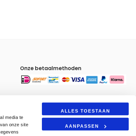
Onze betaalmethoden
Om u een gepersonaliseerde
ALLES TOESTAAN
al media te
winkelervaring te bieden, maakt
van onze site
onze site gebruik van cookies. Door
AANPASSEN
deze site te blijven gebruiken, gaat u
 gegevens