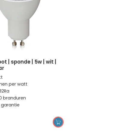
ar
tt
men per watt
>82Ra
0 branduren
r garantie
OPTIES SELECTEREN