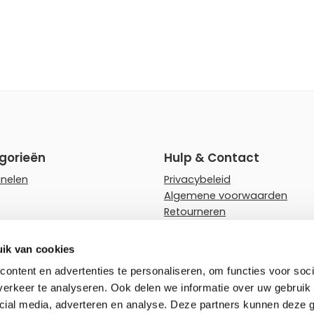
gorieën
Hulp & Contact
anelen
Privacybeleid
Algemene voorwaarden
Retourneren
rips
Faq
ampen
Hulp en advies
ik van cookies
wnlighters
Zakelijk bestellen
ontent en advertenties te personaliseren, om functies voor soci
erkeer te analyseren. Ook delen we informatie over uw gebruik 
rlichting
cial media, adverteren en analyse. Deze partners kunnen deze