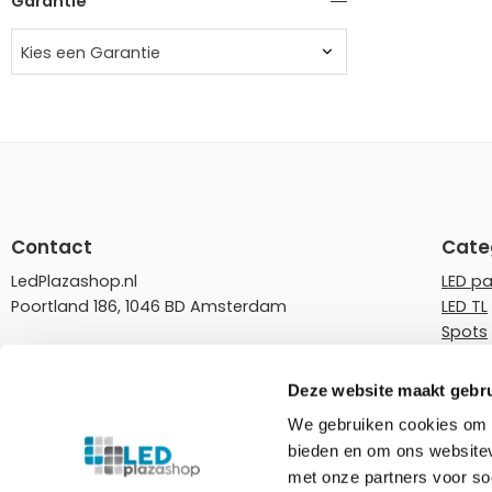
Garantie
Kies een Garantie
Contact
Cate
LedPlazashop.nl
LED p
Poortland 186, 1046 BD Amsterdam
LED TL
Spots
info@ledplazashop.nl
LED st
020-8022200
LED l
Deze website maakt gebru
LED do
We gebruiken cookies om c
ma – vr 09:00-17:00
Rails
bieden en om ons websitev
Tuinve
Ledplazashop.nl is partner van
Plafondplaza B.V.
met onze partners voor so