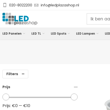
020-8022200
info@ledplazashop.nl
LED Panelen
LED TL
LED Spots
LED Lampen
LED
Filters
Prijs
Prijs:
€0
—
€10