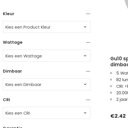
Kleur
Kies een Product Kleur
Wattage
Kies een Wattage
gu10 spot | sponde | 5w | wit |
dimba
Dimbaar
5 Wa
82 lu
Kies een Dimbaar
CRI: 
20.00
2 jaa
CRI
Kies een CRI
€
2.42