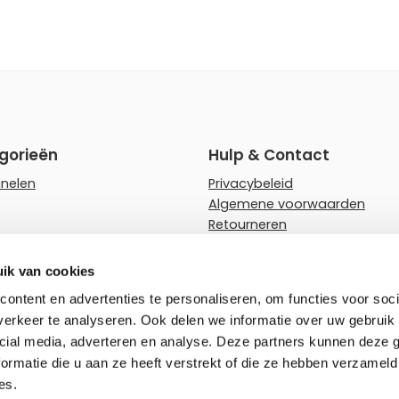
gorieën
Hulp & Contact
anelen
Privacybeleid
Algemene voorwaarden
Retourneren
rips
Faq
ampen
Hulp en advies
ik van cookies
wnlighters
Zakelijk bestellen
ontent en advertenties te personaliseren, om functies voor soci
erkeer te analyseren. Ook delen we informatie over uw gebruik 
rlichting
cial media, adverteren en analyse. Deze partners kunnen deze
ormatie die u aan ze heeft verstrekt of die ze hebben verzameld
es.