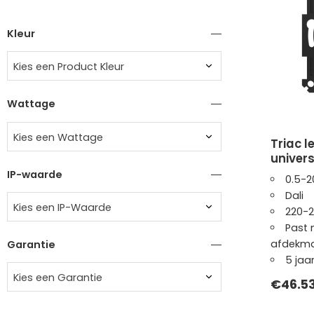
Kleur
Kies een Product Kleur
Wattage
Kies een Wattage
triac led dimmer | 0.5-200w |
univers
IP-waarde
0.5-2
Dali
Kies een IP-Waarde
220-
Past
afdekma
Garantie
5 jaa
Kies een Garantie
€
46.5