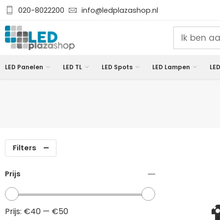
020-8022200
info@ledplazashop.nl
LED Panelen
LED TL
LED Spots
LED Lampen
LED
Filters
Prijs
Prijs:
€40
—
€50