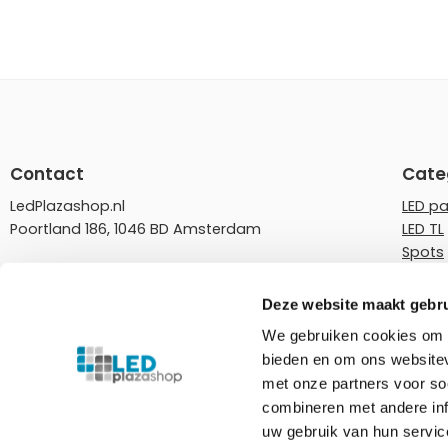
Contact
Cate
LedPlazashop.nl
LED p
Poortland 186, 1046 BD Amsterdam
LED TL
Spots
info@ledplazashop.nl
LED st
020-8022200
LED l
Deze website maakt gebru
LED do
We gebruiken cookies om c
ma – vr 09:00-17:00
Rails
bieden en om ons websitev
Tuinve
Ledplazashop.nl is partner van
Plafondplaza B.V.
met onze partners voor so
combineren met andere inf
uw gebruik van hun servic