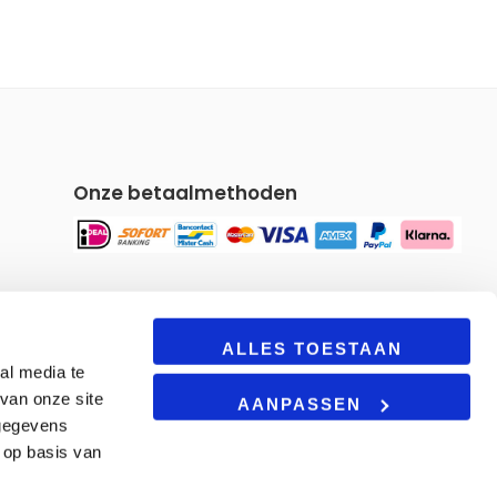
Onze betaalmethoden
Om u een gepersonaliseerde
ALLES TOESTAAN
al media te
winkelervaring te bieden, maakt
van onze site
onze site gebruik van cookies. Door
AANPASSEN
deze site te blijven gebruiken, gaat u
 gegevens
akkoord met onze
cookie beleid.
 op basis van