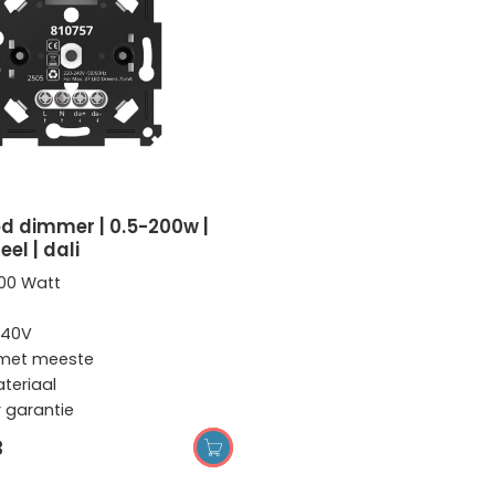
eel | dali
00 Watt
240V
 met meeste
teriaal
r garantie
3
TOEVOEGEN AAN WINKELWAGEN