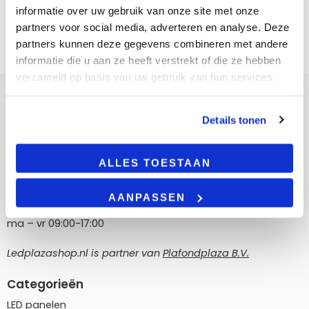
informatie over uw gebruik van onze site met onze
partners voor social media, adverteren en analyse. Deze
partners kunnen deze gegevens combineren met andere
informatie die u aan ze heeft verstrekt of die ze hebben
verzameld op basis van uw gebruik van hun services.
Contact
Details tonen
LedPlazashop.nl
Poortland 186, 1046 BD Amsterdam
ALLES TOESTAAN
info@ledplazashop.nl
020-8022200
AANPASSEN
ma – vr 09:00-17:00
Ledplazashop.nl is partner van
Plafondplaza B.V.
Categorieën
LED panelen