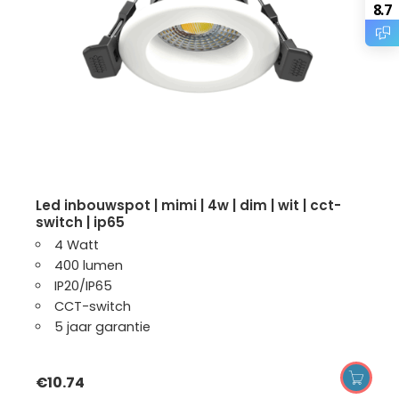
8.7
led inbouwspot | mimi | 4w | dim | wit | cct-
switch | ip65
4 Watt
400 lumen
IP20/IP65
CCT-switch
5 jaar garantie
€
10.74