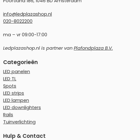
Poortland 186, 1046 BD Amsterdam
info@ledplazashop.nl
020-8022200
ma – vr 09:00-17:00
Ledplazashop.nl is partner van
Plafondplaza B.V.
Categorieën
LED panelen
LED TL
Spots
LED strips
LED lampen
LED downlighters
Rails
Tuinverlichting
Hulp & Contact