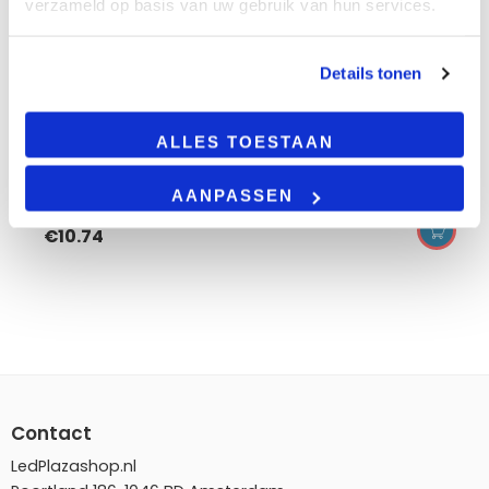
verzameld op basis van uw gebruik van hun services.
led inbouwspot | mimi | 4w | dim | zwart | cct-
switch | ip65
4 Watt
Details tonen
400 lumen
IP20/IP65
CCT-switch
ALLES TOESTAAN
5 jaar garantie
AANPASSEN
€
10.74
Contact
LedPlazashop.nl