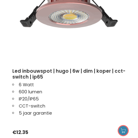
led inbouwspot | hugo | 6w | dim | koper | cct-
switch | ip65
6 Watt
600 lumen
IP20/IP65
CCT-switch
5 jaar garantie
€
12.35