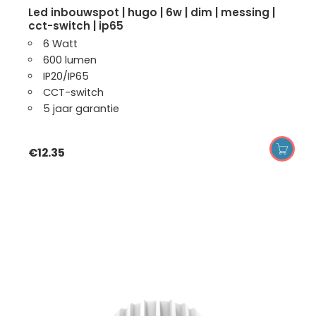
led inbouwspot | hugo | 6w | dim | messing |
cct-switch | ip65
6 Watt
600 lumen
IP20/IP65
CCT-switch
5 jaar garantie
€
12.35