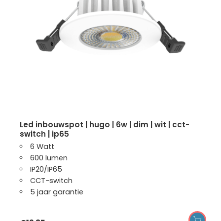
led inbouwspot | hugo | 6w | dim | wit | cct-
switch | ip65
6 Watt
600 lumen
IP20/IP65
CCT-switch
5 jaar garantie