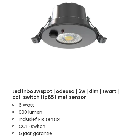
led inbouwspot | odessa | 6w | dim | zwart |
cct-switch | ip65 | met sensor
6 Watt
600 lumen
Inclusief PIR sensor
CCT-switch
5 jaar garantie