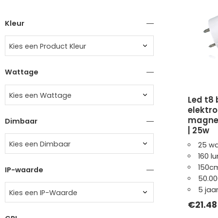
Kleur
Kies een Product Kleur
Wattage
Kies een Wattage
led t8 buis | harlow | voor
elektr
magnet
Dimbaar
| 25w
Kies een Dimbaar
25 wa
160 l
150c
IP-waarde
50.00
5 jaa
Kies een IP-Waarde
€
21.48