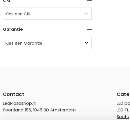
CRI
Kies een CRI
Garantie
Kies een Garantie
Contact
Cate
LedPlazashop.nl
LED p
Poortland 186, 1046 BD Amsterdam
LED TL
Spots
info@ledplazashop.nl
LED st
020-8022200