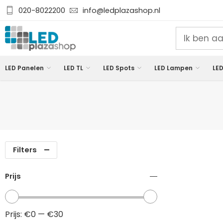
020-8022200
info@ledplazashop.nl
LED Panelen
LED TL
LED Spots
LED Lampen
LED
Filters
Prijs
Prijs:
€0
—
€30