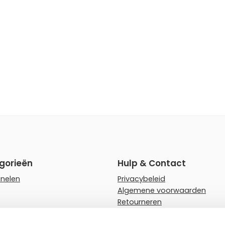
gorieën
Hulp & Contact
anelen
Privacybeleid
Algemene voorwaarden
Retourneren
rips
Faq