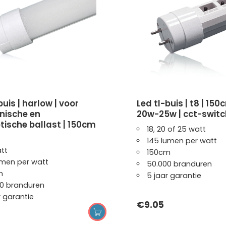
led tl-buis | t8 | 150cm | 18w-
onische en
20w-25w | cct-switc
ische ballast | 150cm
18, 20 of 25 watt
145 lumen per watt
tt
150cm
umen per watt
50.000 branduren
m
5 jaar garantie
0 branduren
r garantie
€
9.05
OPTIES SELECTEREN