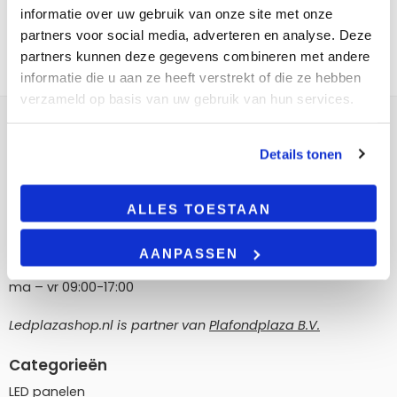
informatie over uw gebruik van onze site met onze
partners voor social media, adverteren en analyse. Deze
partners kunnen deze gegevens combineren met andere
informatie die u aan ze heeft verstrekt of die ze hebben
verzameld op basis van uw gebruik van hun services.
Contact
Details tonen
LedPlazashop.nl
Poortland 186, 1046 BD Amsterdam
ALLES TOESTAAN
info@ledplazashop.nl
020-8022200
AANPASSEN
ma – vr 09:00-17:00
Ledplazashop.nl is partner van
Plafondplaza B.V.
Categorieën
LED panelen