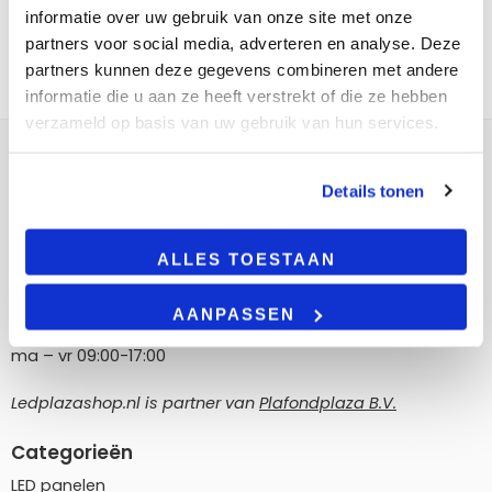
informatie over uw gebruik van onze site met onze
partners voor social media, adverteren en analyse. Deze
partners kunnen deze gegevens combineren met andere
informatie die u aan ze heeft verstrekt of die ze hebben
verzameld op basis van uw gebruik van hun services.
Contact
Details tonen
LedPlazashop.nl
Poortland 186, 1046 BD Amsterdam
ALLES TOESTAAN
info@ledplazashop.nl
020-8022200
AANPASSEN
ma – vr 09:00-17:00
Ledplazashop.nl is partner van
Plafondplaza B.V.
Categorieën
LED panelen