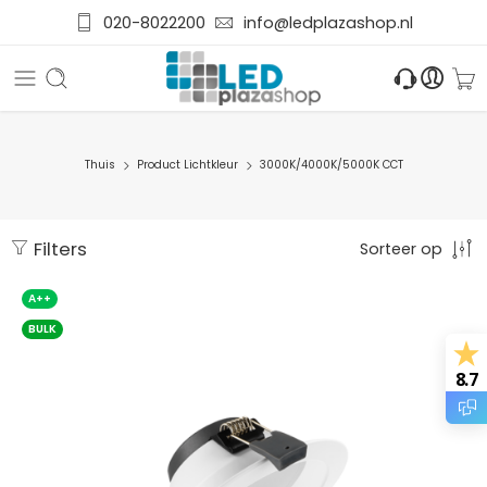
020-8022200
info@ledplazashop.nl
Thuis
Product Lichtkleur
3000K/4000K/5000K CCT
Filters
Sorteer op
A++
BULK
8.7