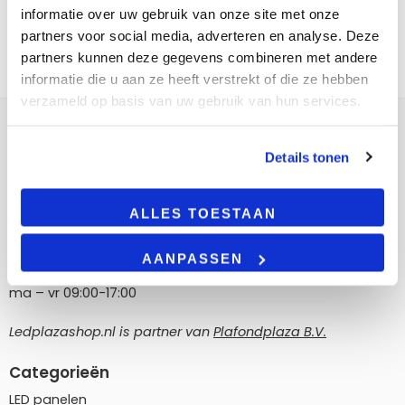
informatie over uw gebruik van onze site met onze
partners voor social media, adverteren en analyse. Deze
partners kunnen deze gegevens combineren met andere
informatie die u aan ze heeft verstrekt of die ze hebben
verzameld op basis van uw gebruik van hun services.
Contact
Details tonen
LedPlazashop.nl
Poortland 186, 1046 BD Amsterdam
ALLES TOESTAAN
info@ledplazashop.nl
020-8022200
AANPASSEN
ma – vr 09:00-17:00
Ledplazashop.nl is partner van
Plafondplaza B.V.
Categorieën
LED panelen