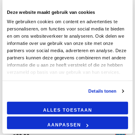
Deze website maakt gebruik van cookies
We gebruiken cookies om content en advertenties te
personaliseren, om functies voor social media te bieden
en om ons websiteverkeer te analyseren. Ook delen we
informatie over uw gebruik van onze site met onze
partners voor social media, adverteren en analyse. Deze
partners kunnen deze gegevens combineren met andere
informatie die u aan ze heeft verstrekt of die ze hebben
verzameld op basis van uw gebruik van hun services.
3-fase railspot | rosalin | 10w-20w-30w | wit |
dimbaar | cct-switch
10W-20W-30W Power Switch
Details tonen
2700-3000-4000K CCT Switch
95 lumen per watt
CRI>90
ALLES TOESTAAN
5 jaar garantie
AANPASSEN