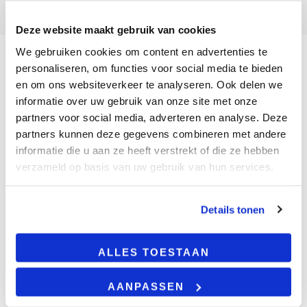
Deze website maakt gebruik van cookies
We gebruiken cookies om content en advertenties te
personaliseren, om functies voor social media te bieden
en om ons websiteverkeer te analyseren. Ook delen we
BESCHRIJVING
informatie over uw gebruik van onze site met onze
partners voor social media, adverteren en analyse. Deze
partners kunnen deze gegevens combineren met andere
Complete rail verlichting
informatie die u aan ze heeft verstrekt of die ze hebben
Voeg een modern vleugje verlichting toe aan uw
verzameld op basis van uw gebruik van hun services.
ruimte door middel van dit complete railsysteem.
Stop met zoeken naar railsystemen waarbij u de
onderdelen zelf bij elkaar moet zoeken en ga voor
Details tonen
een railsysteem pakket van LedPlazaShop. Met
deze verlichting geeft u een tijdloos karakter mee
ALLES TOESTAAN
aan een ruimte. U kunt
hier
dimbare spots voor
kopen in de gewenste warmte zodat u naar eigen
behoefte de lichtsterkte kunt aanpassen. Dit
AANPASSEN
product wordt gemonteerd op het plafond en