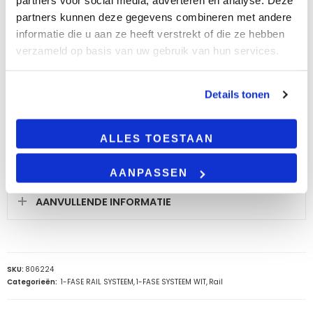
partners voor social media, adverteren en analyse. Deze
partners kunnen deze gegevens combineren met andere
informatie die u aan ze heeft verstrekt of die ze hebben
BESCHRIJVING
verzameld op basis van uw gebruik van hun services.
Gebruik de L-vorm connector om hoeken te
Details tonen
maken in je 1-fase railverlichting. Geschikt voor al
onze 1-fase rails.
ALLES TOESTAAN
LEES VERDER
AANPASSEN
AANVULLENDE INFORMATIE
SKU:
806224
Categorieën:
1-FASE RAIL SYSTEEM
,
1-FASE SYSTEEM WIT
,
Rail