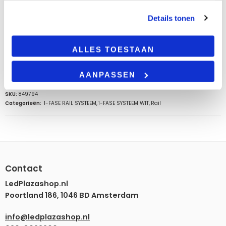
Product Kleur
Wit
Details tonen
Materiaal
Kunststof
ALLES TOESTAAN
AANPASSEN
EAN:
8720000288117
SKU:
849794
Categorieën:
1-FASE RAIL SYSTEEM
,
1-FASE SYSTEEM WIT
,
Rail
Contact
LedPlazashop.nl
Poortland 186, 1046 BD Amsterdam
info@ledplazashop.nl