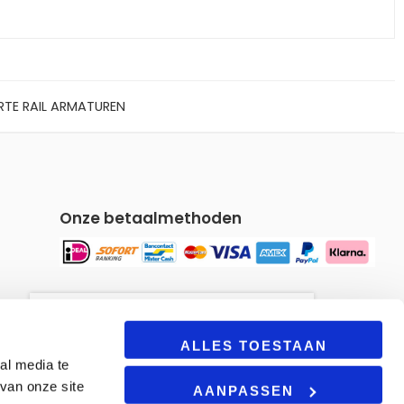
TE RAIL ARMATUREN
Onze betaalmethoden
Om u een gepersonaliseerde
winkelervaring te bieden, maakt
ALLES TOESTAAN
al media te
onze site gebruik van cookies.
van onze site
Door deze site te blijven
AANPASSEN