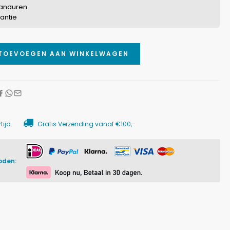
randuren
rantie
TOEVOEGEN AAN WINKELWAGEN
tijd
Gratis Verzending vanaf €100,-
oden: