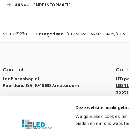
AANVULLENDE INFORMATIE
SKU:
46127LF
Categorieën:
3-FASE RAIL ARMATUREN
,
3-FAS
Contact
Cate
LedPlazashop.nl
LED p
Poortland 186, 1046 BD Amsterdam
LED TL
Spots
info@ledplazashop.nl
LED st
020-8022200
LED l
Deze website maakt gebru
LED d
ma – vr 09:00-17:00
We gebruiken cookies om c
Rails
bieden en om ons websitev
Tuinv