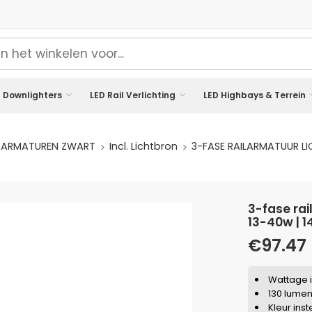
 Downlighters
LED Rail Verlichting
LED Highbays & Terrein
L ARMATUREN ZWART
Incl. Lichtbron
3-FASE RAILARMATUUR LI
3-fase railarmatuur lichtlijn zwart | cct | kantelbaar |
13-40w | 
€
97.47
Wattage 
130 lumen
Kleur ins