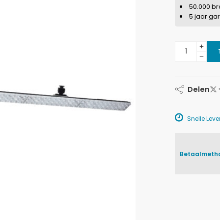
50.000 b
5 jaar ga
Delen
Snelle Lever
Betaalmeth