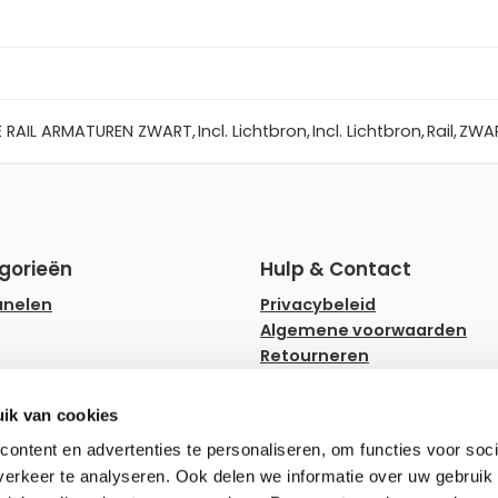
E RAIL ARMATUREN ZWART
,
Incl. Lichtbron
,
Incl. Lichtbron
,
Rail
,
ZWAR
gorieën
Hulp & Contact
anelen
Privacybeleid
Algemene voorwaarden
Retourneren
rips
Faq
ampen
Hulp en advies
ik van cookies
ownlighters
Zakelijk bestellen
ontent en advertenties te personaliseren, om functies voor soci
erkeer te analyseren. Ook delen we informatie over uw gebruik 
erlichting