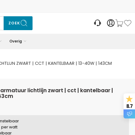
ZOEK
Overig
CHTLIJN ZWART | CCT | KANTELBAAR | 13-40W | 143CM
143cm
8.7
instelbaar
 per watt
telbaar