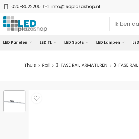
020-8022200
info@ledplazashop.nl
LED Panelen
LED TL
LED Spots
LED Lampen
LED
Thuis
Rail
3-FASE RAIL ARMATUREN
3-FASE RAI