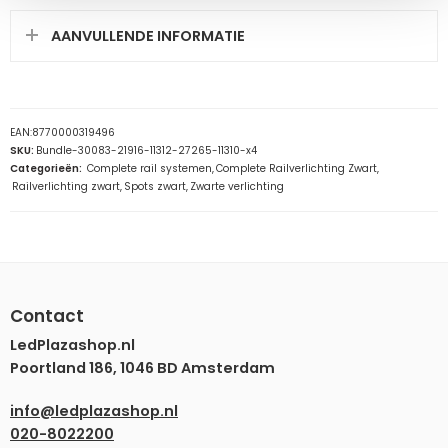
AANVULLENDE INFORMATIE
EAN:
8770000319496
SKU:
Bundle-30083-21916-11312-27265-11310-x4
Categorieën:
Complete rail systemen
,
Complete Railverlichting Zwart
,
Railverlichting zwart
,
Spots zwart
,
Zwarte verlichting
Contact
LedPlazashop.nl
Poortland 186, 1046 BD Amsterdam
info@ledplazashop.nl
020-8022200