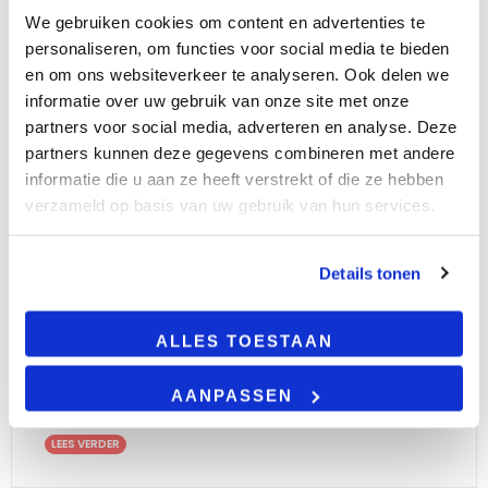
We gebruiken cookies om content en advertenties te
BESCHRIJVING
personaliseren, om functies voor social media te bieden
en om ons websiteverkeer te analyseren. Ook delen we
informatie over uw gebruik van onze site met onze
Complete rail verlichting
partners voor social media, adverteren en analyse. Deze
Voeg een modern vleugje verlichting toe aan uw
partners kunnen deze gegevens combineren met andere
ruimte door middel van dit complete railsysteem.
informatie die u aan ze heeft verstrekt of die ze hebben
Stop met zoeken naar railsystemen waarbij u de
verzameld op basis van uw gebruik van hun services.
onderdelen zelf bij elkaar moet zoeken en ga voor
een railsysteem pakket van LedPlazaShop. Met
deze verlichting geeft u een tijdloos karakter mee
Details tonen
aan een ruimte. Tevens zijn de spots dimbaar
zodat u naar eigen behoefte de lichtsterkte kunt
aanpassen. Dit product wordt gemonteerd op
ALLES TOESTAAN
het plafond en aangesloten op netstroom. Het
bevat de volgende producten:
AANPASSEN
LEES VERDER