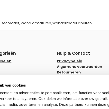
Decoratief
,
Wand armaturen
,
Wandarmatuur buiten
gorieën
Hulp & Contact
anelen
Privacybeleid
Algemene voorwaarden
Retourneren
rips
Faq
ampen
Hulp en advies
ik van cookies
ownlighters
Zakelijk bestellen
ontent en advertenties te personaliseren, om functies voor soci
erkeer te analyseren. Ook delen we informatie over uw gebruik 
erlichting
cial media, adverteren en analyse. Deze partners kunnen deze