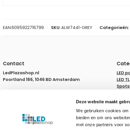
EAN:
6095922716799
SKU:
ALW7441-GREY
Categorieën:
Contact
Cate
LedPlazashop.nl
LED p
Poortland 186, 1046 BD Amsterdam
LED TL
Spots
info@ledplazashop.nl
LED st
020-8022200
LED l
Deze website maakt gebru
LED d
ma – vr 09:00-17:00
We gebruiken cookies om c
Rails
bieden en om ons websitev
Tuinv
Ledplazashop.nl is partner van
Plafondplaza B.V.
met onze partners voor so