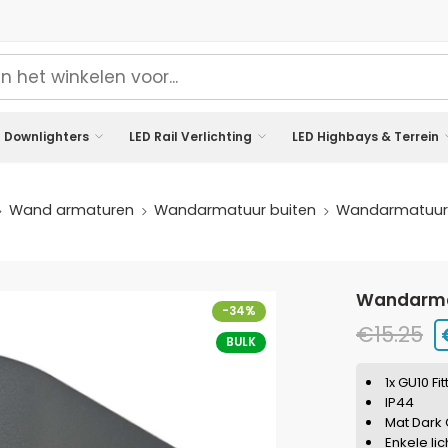
 Downlighters
LED Rail Verlichting
LED Highbays & Terrein
Wand armaturen
Wandarmatuur buiten
Wandarmatuur | 
wandarmat
-34%
€
15.25
BULK
1x GU10 Fit
IP44
Mat Dark
Enkele li