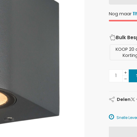
Nog maar
11
Bulk Be
KOOP 20 
Kortin
Delen
Snelle Lever