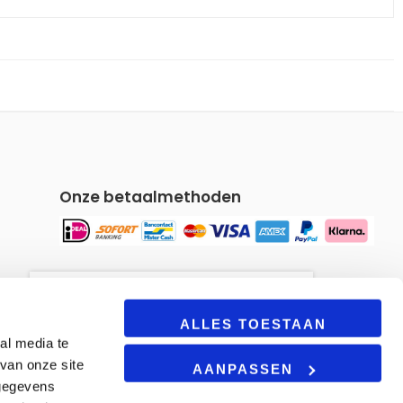
Onze betaalmethoden
Om u een gepersonaliseerde
winkelervaring te bieden, maakt
ALLES TOESTAAN
al media te
onze site gebruik van cookies.
van onze site
Door deze site te blijven
AANPASSEN
gebruiken, gaat u akkoord met
 gegevens