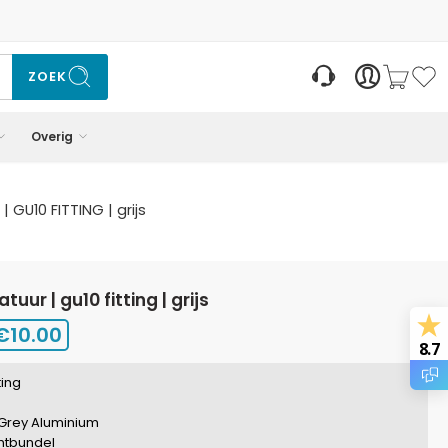
ZOEK
Overig
GU10 FITTING | grijs
uur | gu10 fitting | grijs
€
10.00
8.7
ting
 Grey Aluminium
chtbundel