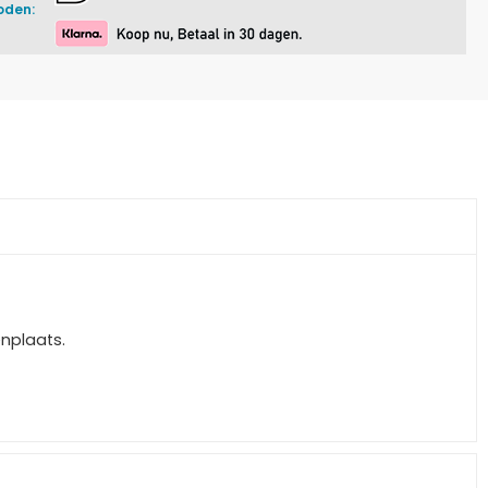
oden:
enplaats.