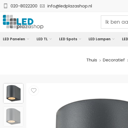
020-8022200
info@ledplazashop.nl
LED Panelen
LED TL
LED Spots
LED Lampen
LED
Thuis
Decoratief