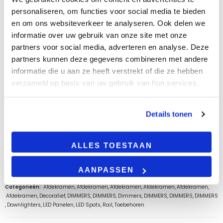
personaliseren, om functies voor social media te bieden
en om ons websiteverkeer te analyseren. Ook delen we
BESCHRIJVING
informatie over uw gebruik van onze site met onze
partners voor social media, adverteren en analyse. Deze
Product omschrijving
partners kunnen deze gegevens combineren met andere
informatie die u aan ze heeft verstrekt of die ze hebben
verzameld op basis van uw gebruik van hun services.
LEES VERDER
Details tonen
AANVULLENDE INFORMATIE
ALLES TOESTAAN
EAN:
6095925112116
AANPASSEN
SKU:
Afdek-mat-wit
Categorieën:
Afdekramen
,
Afdekramen
,
Afdekramen
,
Afdekramen
,
Afdekramen
,
Afdekramen
,
Decoratief
,
DIMMERS
,
DIMMERS
,
Dimmers
,
DIMMERS
,
DIMMERS
,
DIMMERS
,
Downlighters
,
LED Panelen
,
LED Spots
,
Rail
,
Toebehoren