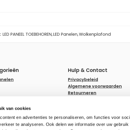
:
LED PANEEL TOEBEHOREN
,
LED Panelen
,
Wolkenplafond
gorieën
Hulp & Contact
anelen
Privacybeleid
Algemene voorwaarden
Retourneren
rips
Faq
ampen
Hulp en advies
ik van cookies
ownlighters
Zakelijk bestellen
ontent en advertenties te personaliseren, om functies voor soci
erkeer te analyseren. Ook delen we informatie over uw gebruik 
erlichting