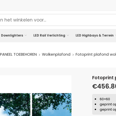
 Downlighters
LED Rail Verlichting
LED Highbays & Terrein
 PANEEL TOEBEHOREN
Wolkenplafond
Fotoprint plafond wol
fotoprint
€
456.8
60×60
geprint o
geprint o