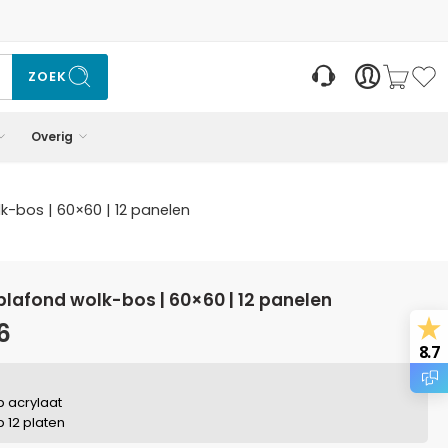
ZOEK
Overig
k-bos | 60×60 | 12 panelen
 plafond wolk-bos | 60×60 | 12 panelen
6
8.7
p acrylaat
p 12 platen