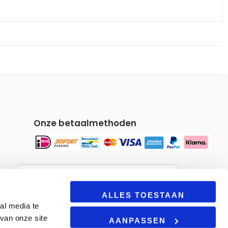
Onze betaalmethoden
Om u een gepersonaliseerde
winkelervaring te bieden, maakt
ALLES TOESTAAN
al media te
onze site gebruik van cookies.
van onze site
Door deze site te blijven
AANPASSEN