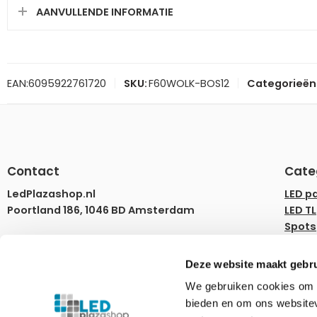
AANVULLENDE INFORMATIE
EAN:
6095922761720
SKU:
F60WOLK-BOS12
Categorieën
Contact
Cate
LedPlazashop.nl
LED p
Poortland 186, 1046 BD Amsterdam
LED TL
Spots
info@ledplazashop.nl
LED st
020-8022200
LED l
Deze website maakt gebru
LED d
ma – vr 09:00-17:00
We gebruiken cookies om c
Rails
bieden en om ons websitev
Tuinv