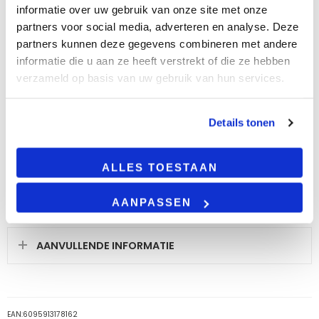
BESCHRIJVING
informatie over uw gebruik van onze site met onze
partners voor social media, adverteren en analyse. Deze
partners kunnen deze gegevens combineren met andere
Product omschrijving
informatie die u aan ze heeft verstrekt of die ze hebben
Een fotoprint plafond maakt jouw plafond heel
verzameld op basis van uw gebruik van hun services.
speciaal, omdat niet veel ruimtes dit hebben. Op
deze manier onderscheid je jouw ruimte met die
van een ander! De fotoprints die worden
Details tonen
weergeven worden direct geprint op een
acrylplaat, deze heeft een dikte van 2mm.
ALLES TOESTAAN
LEES VERDER
AANPASSEN
AANVULLENDE INFORMATIE
EAN:
6095913178162