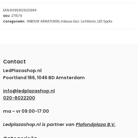
EAN:
6095912920984
SKU:
271579
Categorieën:
INBOUW ARMATUREN
,
Inbouw Excl. Lichtbron
,
LED Spots
Contact
LedPlazashop.nl
Poortland 186, 1046 BD Amsterdam
info@ledplazashop.nl
020-8022200
ma – vr 09:00-17:00
Ledplazashop.nl is partner van
Plafondplaza B.V.