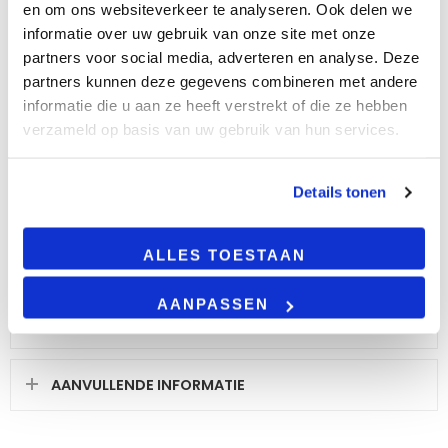
en om ons websiteverkeer te analyseren. Ook delen we
informatie over uw gebruik van onze site met onze
BESCHRIJVING
partners voor social media, adverteren en analyse. Deze
partners kunnen deze gegevens combineren met andere
informatie die u aan ze heeft verstrekt of die ze hebben
Product omschrijving
verzameld op basis van uw gebruik van hun services.
Dit is een LED inbouwspot armatuur met een
zilvere afwerking. Deze LED inbouwspot maakt
plaats voor één MR16spot die is voorzien van een
Details tonen
GU10 fitting. Dit product komt exclusief de
lichtbron. Deze dien je zelf bij te bestellen, dat kun
ALLES TOESTAAN
je
hier
doen.
AANPASSEN
LEES VERDER
AANVULLENDE INFORMATIE