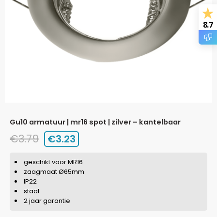
8.7
gu10 armatuur | mr16 spot | zilver – kantelbaar
€
3.79
€
3.23
geschikt voor MR16
zaagmaat Ø65mm
IP22
staal
2 jaar garantie