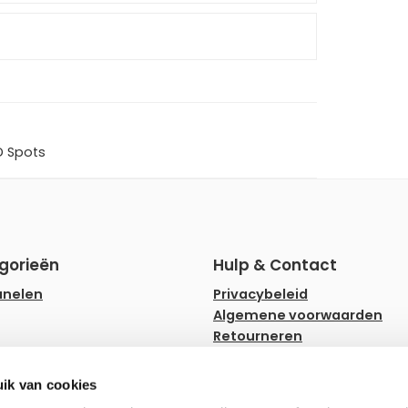
D Spots
gorieën
Hulp & Contact
anelen
Privacybeleid
Algemene voorwaarden
Retourneren
rips
Faq
ampen
Hulp en advies
ik van cookies
ownlighters
Zakelijk bestellen