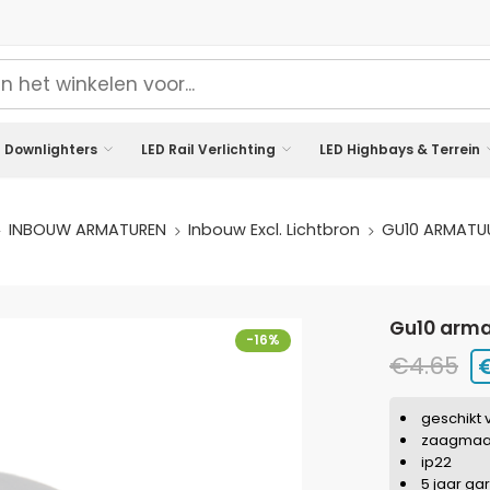
 Downlighters
LED Rail Verlichting
LED Highbays & Terrein
INBOUW ARMATUREN
Inbouw Excl. Lichtbron
GU10 ARMATUU
gu10 arma
-16%
€
4.65
geschikt 
zaagmaa
ip22
5 jaar ga