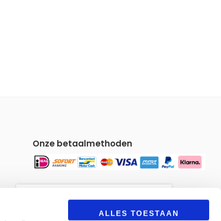
Onze betaalmethoden
Om u een gepersonaliseerde
winkelervaring te bieden, maakt
ALLES TOESTAAN