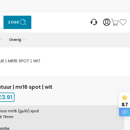
ZOEK
Overig
R | MR16 SPOT | WIT
tuur | mr16 spot | wit
€
3.91
8.7
voor mr16 (gu10) spot
t 71mm
rantie