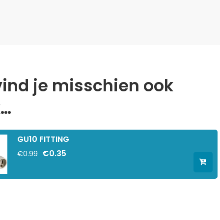
vind je misschien ook
k…
GU10 FITTING
€
0.35
€
0.99