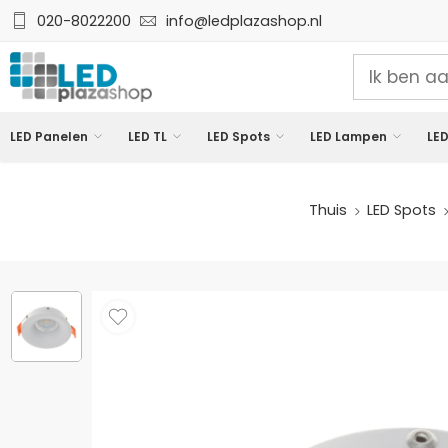
020-8022200
info@ledplazashop.nl
LED Panelen
LED TL
LED Spots
LED Lampen
LED
Thuis
LED Spots