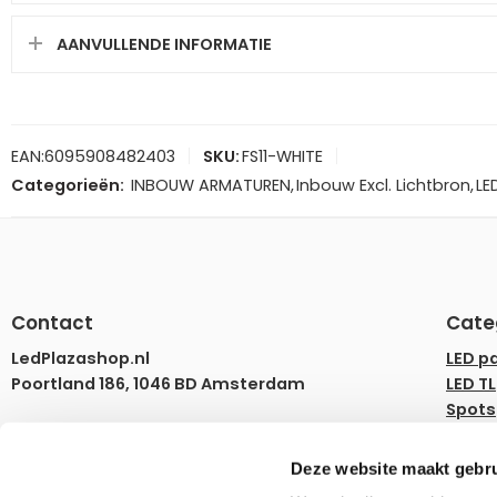
AANVULLENDE INFORMATIE
EAN:
6095908482403
SKU:
FS11-WHITE
Categorieën:
INBOUW ARMATUREN
,
Inbouw Excl. Lichtbron
,
LE
Contact
Cate
LedPlazashop.nl
LED p
Poortland 186, 1046 BD Amsterdam
LED TL
Spots
info@ledplazashop.nl
LED st
020-8022200
LED l
Deze website maakt gebru
LED d