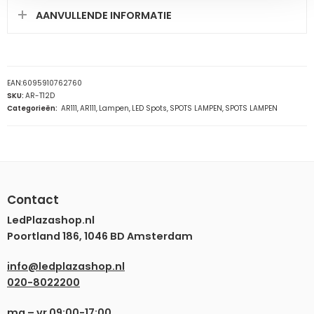
AANVULLENDE INFORMATIE
EAN:
6095910762760
SKU:
AR-T12D
Categorieën:
AR111
,
AR111
,
Lampen
,
LED Spots
,
SPOTS LAMPEN
,
SPOTS LAMPEN
Contact
LedPlazashop.nl
Poortland 186, 1046 BD Amsterdam
info@ledplazashop.nl
020-8022200
ma – vr 09:00-17:00