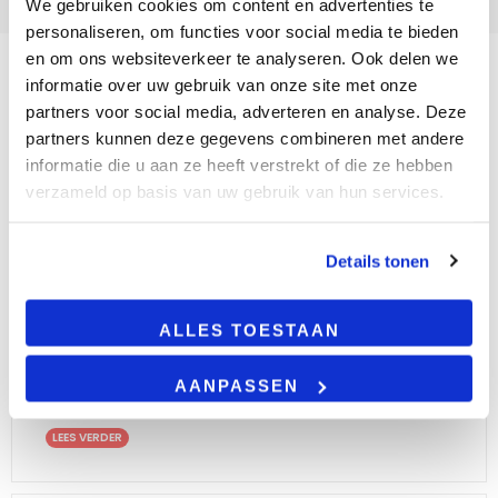
We gebruiken cookies om content en advertenties te
personaliseren, om functies voor social media te bieden
en om ons websiteverkeer te analyseren. Ook delen we
informatie over uw gebruik van onze site met onze
partners voor social media, adverteren en analyse. Deze
BESCHRIJVING
partners kunnen deze gegevens combineren met andere
informatie die u aan ze heeft verstrekt of die ze hebben
verzameld op basis van uw gebruik van hun services.
Product omschrijving
Deze LED lamp bevat 12 Watt. Deze LED lamp geeft
een kleur naar wens af, waardoor dit je ruimtes
Details tonen
verlicht met veel sfeer. Om deze reden is deze LED
lamp prettig om jouw huis mee te verlichten. Deze
spot is in te stellen op verschillende lichtkleuren,
ALLES TOESTAAN
deze kun je dus in vrijwel elke (droge) ruimte
gebruiken.
AANPASSEN
LEES VERDER