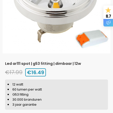
8.7
led ar111 spot | g53 fitting | dimbaar | 12w
€
17.99
€
16.49
12 watt
60 lumen per watt
G53 fitting
30.000 branduren
3 jaar garantie