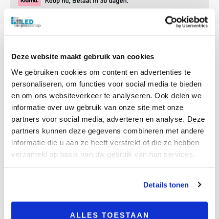
Deze website maakt gebruik van cookies
BESCHRIJVING
We gebruiken cookies om content en advertenties te
personaliseren, om functies voor social media te bieden
en om ons websiteverkeer te analyseren. Ook delen we
Productomschrijving
informatie over uw gebruik van onze site met onze
Deze elegante
AR-G12D
LED lamp is er een om
partners voor social media, adverteren en analyse. Deze
gezien te worden! De lamp past perfect in
partners kunnen deze gegevens combineren met andere
horecagelegenheden, winkels, kantoorpanden of
informatie die u aan ze heeft verstrekt of die ze hebben
huizen met hoge plafonds. Waarom? Het licht van
verzameld op basis van uw gebruik van hun services.
de COB LED’s wordt prachtig weerkaatst door de
reflector en dit zorgt voor een sfeervolle
verlichting! De stijlvolle lamp is geschikt voor
Details tonen
verschillende doeleinden. Zo kunt u het gebruiken
als sfeerverlichting of om een object extra te
belichten. Het licht heeft een hoge kleurweergave
ALLES TOESTAAN