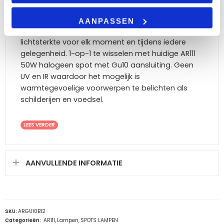
(CRI>85). De LED lamp AR111 is mooi dimbaar, van
5% tot 100%. U kunt 1-10 lampen gelijktijdig dimmen
AANPASSEN
op de DM300. U bepaalt op deze manier zelf de
lichtsterkte voor elk moment en tijdens iedere
gelegenheid. 1-op-1 te wisselen met huidige AR111
50W halogeen spot met Gu10 aansluiting. Geen
UV en IR waardoor het mogelijk is
warmtegevoelige voorwerpen te belichten als
schilderijen en voedsel.
LEES VERDER
AANVULLENDE INFORMATIE
SKU:
ARGU10B12
Categorieën:
AR111
,
Lampen
,
SPOTS LAMPEN