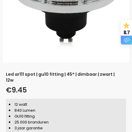
8.7
led ar111 spot | gu10 fitting | 45° | dimbaar | zwart |
12w
€
9.45
12 watt
840 Lumen
GU10 fitting
25.000 branduren
3 jaar garantie