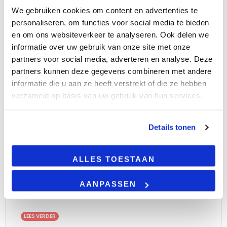
We gebruiken cookies om content en advertenties te
personaliseren, om functies voor social media te bieden
BESCHRIJVING
en om ons websiteverkeer te analyseren. Ook delen we
informatie over uw gebruik van onze site met onze
Product omschrijving
partners voor social media, adverteren en analyse. Deze
partners kunnen deze gegevens combineren met andere
Ontdek deze kwalitatieve LED downlight. Deze is
informatie die u aan ze heeft verstrekt of die ze hebben
vervaardigd uit aluminium en de white switch stelt
verzameld op basis van uw gebruik van hun services.
je in staat om de lichtkleur naar wens aan te
passen. Door middel van de switch kan je de
lichtkleur instellen op 3000K, 4000K, of 5000K.
Details tonen
Hierdoor is deze downlighter zeer geschikt in alle
ruimtes. Dit model is uitgerust met een
eurostekker en flikkervrije driver waardoor er je
ALLES TOESTAAN
geen lichthinder ondervindt op kantoor, in
klaslokalen, horecagelegenheden, of openbare
AANPASSEN
ruimtes.
LEES VERDER