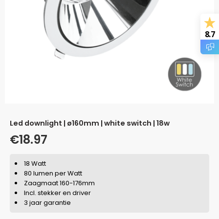
8.7
led downlight | ø160mm | white switch | 18w
€
18.97
18 Watt
80 lumen per Watt
Zaagmaat 160-176mm
Incl. stekker en driver
3 jaar garantie