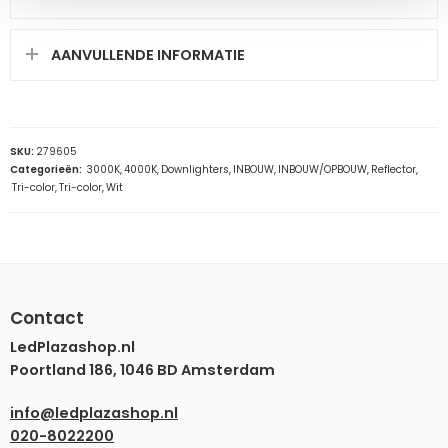
AANVULLENDE INFORMATIE
SKU:
279605
Categorieën:
3000K
,
4000K
,
Downlighters
,
INBOUW
,
INBOUW/OPBOUW
,
Reflector
,
Tri-color
,
Tri-color
,
Wit
Contact
LedPlazashop.nl
Poortland 186, 1046 BD Amsterdam
info@ledplazashop.nl
020-8022200