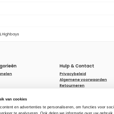
N
,
Highbays
gorieën
Hulp & Contact
anelen
Privacybeleid
Algemene voorwaarden
Retourneren
rips
Faq
ampen
Hulp en advies
ik van cookies
ownlighters
Zakelijk bestellen
ontent en advertenties te personaliseren, om functies voor soci
erkeer te analyseren. Ook delen we informatie over uw gebruik 