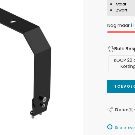
Staal
Zwart
Nog maar
1
i
Bulk Be
KOOP 20 
Kortin
TOEVOE
Delen
Snelle Lever