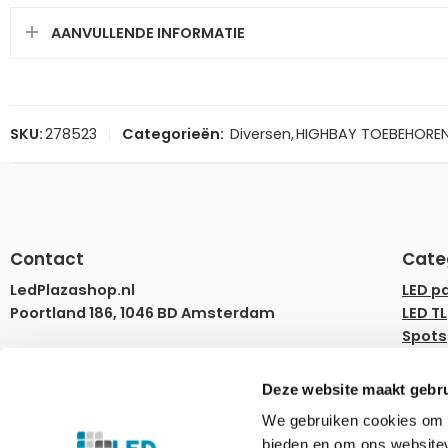
AANVULLENDE INFORMATIE
SKU:
278523
Categorieën:
Diversen
,
HIGHBAY TOEBEHORE
Contact
Cate
LedPlazashop.nl
LED p
Poortland 186, 1046 BD Amsterdam
LED TL
Spots
info@ledplazashop.nl
LED st
020-8022200
LED l
Deze website maakt gebru
LED d
We gebruiken cookies om c
ma – vr 09:00-17:00
Rails
bieden en om ons websitev