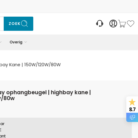
ZOEK
Overig
hbay Kane | 150W/120W/80W
w/80w
8.7
aar
E
ant