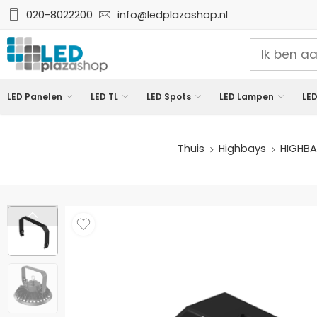
020-8022200
info@ledplazashop.nl
LED Panelen
LED TL
LED Spots
LED Lampen
LED
Thuis
Highbays
HIGHBA