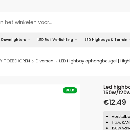
 Downlighters
LED Rail Verlichting
LED Highbays & Terrein
Y TOEBEHOREN
Diversen
LED Highbay ophangbeugel | Hig
led highbay ophangbeugel | highbay kane |
BULK
150w/120
€
12.49
Verstelb
T.b.v. KAN
150W vari