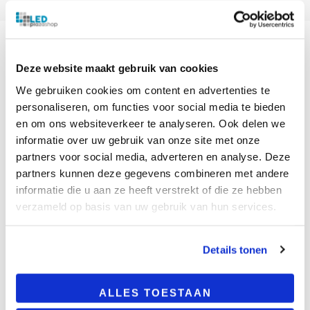
Deze website maakt gebruik van cookies
BESCHRIJVING
We gebruiken cookies om content en advertenties te
personaliseren, om functies voor social media te bieden
LED MINI INBOUWSPOT PHOBOS 1.5W DIM
en om ons websiteverkeer te analyseren. Ook delen we
ZWART
informatie over uw gebruik van onze site met onze
partners voor social media, adverteren en analyse. Deze
Met deze led mini opbouwspot verlicht je jouw
badkamer, keuken of woonkamer. Het kleine led
partners kunnen deze gegevens combineren met andere
spotje beschikt over een zeer efficiënte ledlamp
informatie die u aan ze heeft verstrekt of die ze hebben
dat 130lm/w levert. Door de hoge efficiëntie van
verzameld op basis van uw gebruik van hun services.
het spotje heb je slechts een klein aantal spotjes
nodig om een grote ruimte te verlichten. Het licht
Details tonen
dat de 1.5 watt lamp genereert is vergelijkbaar
met een 35watt halogeenlamp. Het lampje is in
verschillende (vochtige) ruimtes inzetbaar
ALLES TOESTAAN
waaronder de badkamer. Met een IP-waarde van