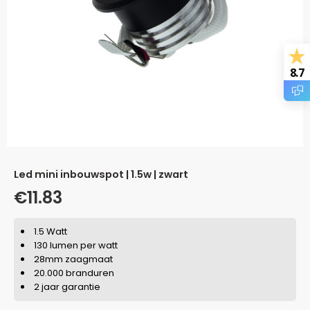
8.7
led mini inbouwspot | 1.5w | zwart
€
11.83
1.5 Watt
130 lumen per watt
28mm zaagmaat
20.000 branduren
2 jaar garantie