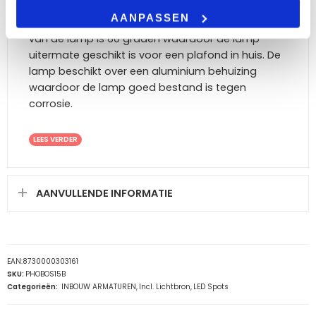
44 is het spotje spatwaterdicht waardoor de
AANPASSEN
lamp goed bestand is tegen vocht. De lichtbundel
van de lamp is 60 graden waardoor de lamp
uitermate geschikt is voor een plafond in huis. De
lamp beschikt over een aluminium behuizing
waardoor de lamp goed bestand is tegen
corrosie.
LEES VERDER
AANVULLENDE INFORMATIE
EAN:
8730000303161
SKU:
PHOBOS15B
Categorieën:
INBOUW ARMATUREN
,
Incl. Lichtbron
,
LED Spots