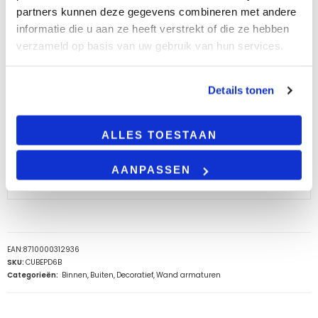
partners kunnen deze gegevens combineren met andere
Lichtkleur
informatie die u aan ze heeft verstrekt of die ze hebben
Dit product is leverbaar met de volgende
verzameld op basis van uw gebruik van hun services.
lichtkleuren:
2700K & 3000K
, Geschikt voor:
algemene ruimtes, ontvangruimtes, balies,
kleedkamers of basisscholen
Details tonen
LEES VERDER
ALLES TOESTAAN
AANPASSEN
AANVULLENDE INFORMATIE
EAN:
8710000312936
SKU:
CUBEPD6B
Categorieën:
Binnen
,
Buiten
,
Decoratief
,
Wand armaturen