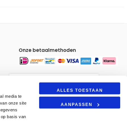
Onze betaalmethoden
Om u een gepersonaliseerde
winkelervaring te bieden, maakt
ALLES TOESTAAN
al media te
onze site gebruik van cookies.
van onze site
Door deze site te blijven
AANPASSEN
gebruiken, gaat u akkoord met
 gegevens
onze
cookie beleid.
 op basis van