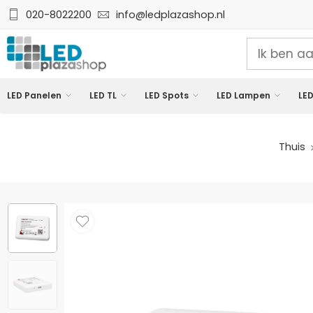
020-8022200
info@ledplazashop.nl
LED Panelen
LED TL
LED Spots
LED Lampen
LED
Thuis