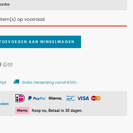
rantie
item(s) op voorraad.
TOEVOEGEN AAN WINKELWAGEN
tijd
Gratis Verzending vanaf €100,-
oden: