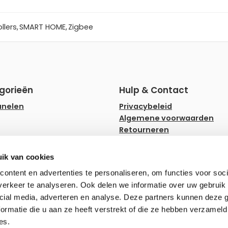
llers
,
SMART HOME
,
Zigbee
gorieën
Hulp & Contact
anelen
Privacybeleid
Algemene voorwaarden
Retourneren
rips
Faq
ampen
Hulp en advies
ik van cookies
ownlighters
Zakelijk bestellen
ontent en advertenties te personaliseren, om functies voor soci
erkeer te analyseren. Ook delen we informatie over uw gebruik 
erlichting
cial media, adverteren en analyse. Deze partners kunnen deze
ormatie die u aan ze heeft verstrekt of die ze hebben verzameld
es.