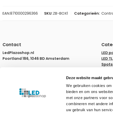
EAN:
8710000296366
SKU:
ZB-BOX1
Categorieën:
Contro
Contact
Cate
LedPlazashop.nl
LED p
Poortland 186, 1046 BD Amsterdam
LED TL
Spots
info@ledplazashop.nl
LED st
020-8022200
LED l
Deze website maakt gebru
LED d
ma – vr 09:00-17:00
We gebruiken cookies om c
Rails
bieden en om ons websitev
Tuinv
Ledplazashop.nl is partner van
Plafondplaza B.V.
met onze partners voor so
combineren met andere inf
uw gebruik van hun servic