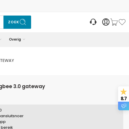
ZOEK
Overig
GATEWAY
zigbee 3.0 gateway
8.7
0
 aansluitsnoer
 app
 bereik