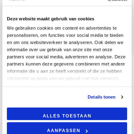
Gratis Verzending vanaf €100,-
Betaalmethoden:
Deze website maakt gebruik van cookies
We gebruiken cookies om content en advertenties te
personaliseren, om functies voor social media te bieden
en om ons websiteverkeer te analyseren. Ook delen we
informatie over uw gebruik van onze site met onze
partners voor social media, adverteren en analyse. Deze
partners kunnen deze gegevens combineren met andere
informatie die u aan ze heeft verstrekt of die ze hebben
verzameld op basis van uw gebruik van hun services.
EAN:
8760000293087
SKU:
RSB41
Details tonen
Categorieën:
3-FASE RAIL SYSTEEM
,
3-FASE SYSTEEM ZWART
,
Rail
ALLES TOESTAAN
AANPASSEN