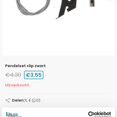
pendelset clip zwart
€
4.30
€
3.55
Uitverkocht
Delen
Snelle Levertijd