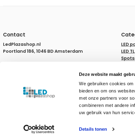
Contact
Cate
LedPlazashop.nl
LED p
Poortland 186, 1046 BD Amsterdam
LED TL
Spots
info@ledplazashop.nl
LED st
020-8022200
LED l
Deze website maakt gebru
LED d
ma – vr 09:00-17:00
We gebruiken cookies om c
Rails
bieden en om ons websitev
Tuinv
Ledplazashop.nl is partner van
Plafondplaza B.V.
met onze partners voor so
combineren met andere inf
uw gebruik van hun servic
© Ledplaza | Alle prijzen zijn incl. recyclingbijdrage.
Details tonen