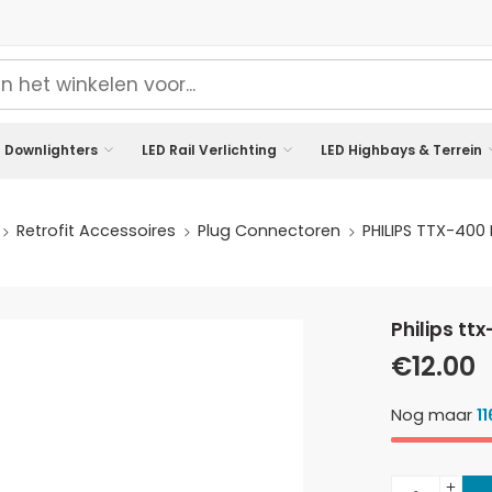
 Downlighters
LED Rail Verlichting
LED Highbays & Terrein
Retrofit Accessoires
Plug Connectoren
PHILIPS TTX-400
philips tt
€
12.00
Nog maar
11