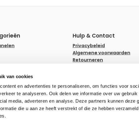
gorieën
Hulp & Contact
anelen
Privacybeleid
Algemene voorwaarden
Retourneren
rips
Faq
ampen
Hulp en advies
ik van cookies
ownlighters
Zakelijk bestellen
ontent en advertenties te personaliseren, om functies voor soci
erkeer te analyseren. Ook delen we informatie over uw gebruik 
erlichting
cial media, adverteren en analyse. Deze partners kunnen deze
ormatie die u aan ze heeft verstrekt of die ze hebben verzameld
es.