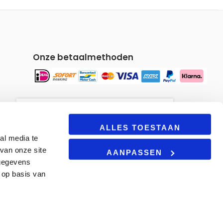
Onze betaalmethoden
Om u een gepersonaliseerde
winkelervaring te bieden, maakt
ALLES TOESTAAN
al media te
onze site gebruik van cookies.
van onze site
Door deze site te blijven
AANPASSEN
gebruiken, gaat u akkoord met
 gegevens
onze
cookie beleid.
 op basis van
AANVAARDEN