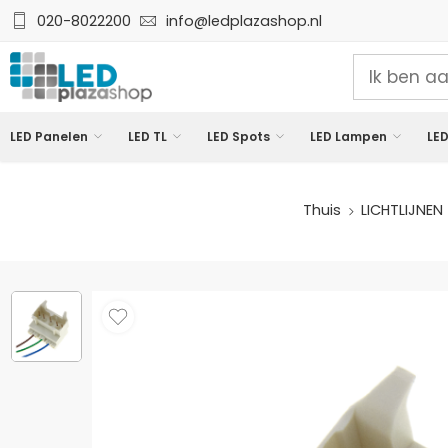
020-8022200
info@ledplazashop.nl
LED Panelen
LED TL
LED Spots
LED Lampen
LED
Thuis
LICHTLIJNEN