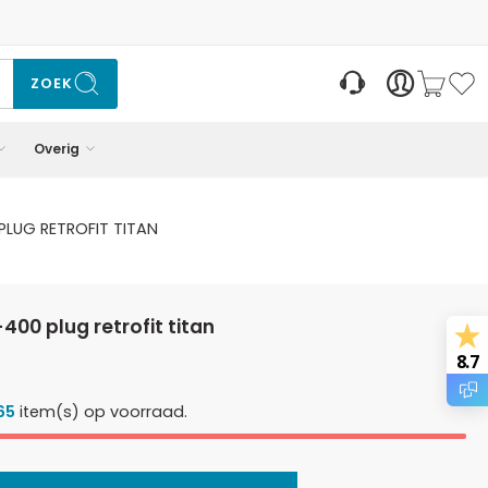
ZOEK
Overig
 PLUG RETROFIT TITAN
x-400 plug retrofit titan
8.7
65
item(s) op voorraad.